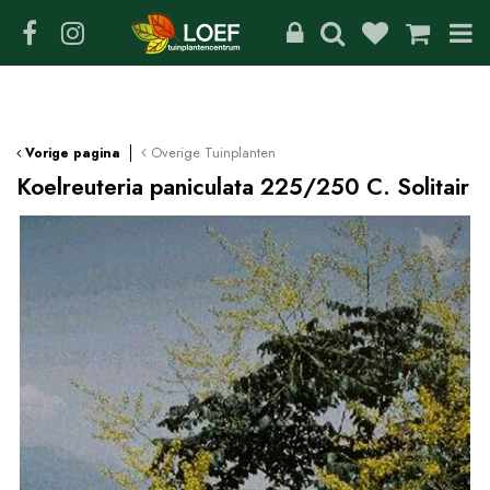
G
a
n
a
a
r
c
Overige Tuinplanten
Vorige pagina
o
Koelreuteria paniculata 225/250 C. Solitair
n
t
e
n
t