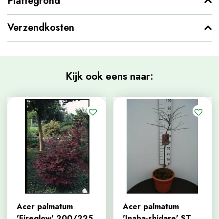
Plattegrond
Verzendkosten
Kijk ook eens naar:
Acer palmatum
Acer palmatum
'Fireglow' 200/225
'Inaba-shidare' ST.