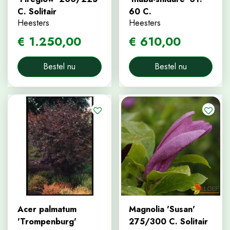
C. Solitair
60 C.
Heesters
Heesters
€
1.250
,
00
€
610
,
00
Bestel nu
Bestel nu
Acer palmatum
Magnolia 'Susan'
'Trompenburg'
275/300 C. Solitair