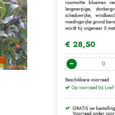
roomwitte bloemen van
langwerpige, donkerg
schaduwrijke, windbes
voedingsrijke grond bere
wordt hij ongeveer 5 me
€
28
,
50
Beschikbare voorraad
Op voorraad bij Loef 
GRATIS uw bestelling
Voorraad onder voorb