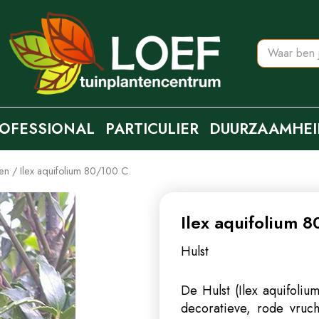
OFESSIONAL
PARTICULIER
DUURZAAMHEI
ten
Ilex aquifolium 80/100 C.
Ilex aquifolium 
Hulst
De Hulst (Ilex aquifoliu
decoratieve, rode vruch