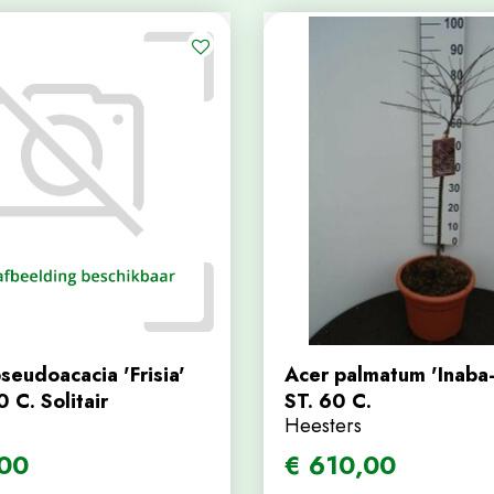
seudoacacia 'Frisia'
Acer palmatum 'Inaba-
C. Solitair
ST. 60 C.
Heesters
00
€
610
,
00