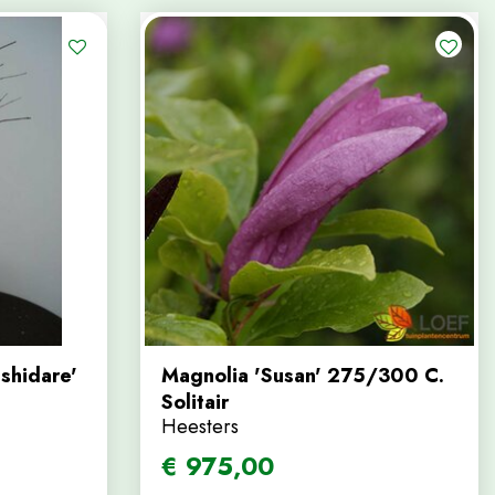
shidare'
Magnolia 'Susan' 275/300 C.
Solitair
Heesters
€
975
,
00