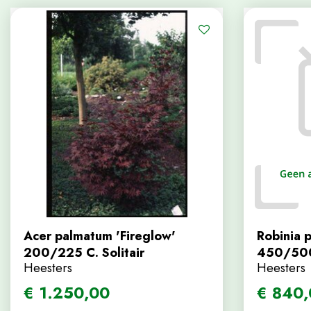
Acer palmatum 'Fireglow'
Robinia p
200/225 C. Solitair
450/500 
Heesters
Heesters
€
1.250
,
00
€
840
,