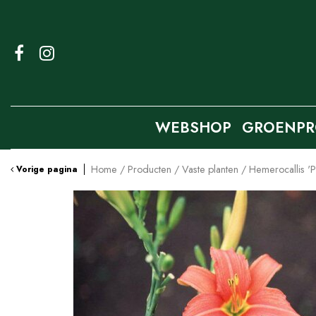
Ga
naar
content
WEBSHOP
GROENPR
Home
Producten
Vaste planten
Hemerocallis '
Vorige pagina