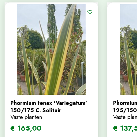
Phormium tenax 'Variegatum'
Phormium
150/175 C. Solitair
125/150
Vaste planten
Vaste pla
€
165
,
00
€
137
,