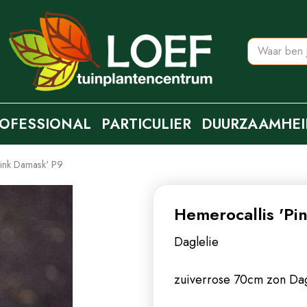
OFESSIONAL
PARTICULIER
DUURZAAMHEI
Pink Damask' P9
Hemerocallis 'Pi
Daglelie
zuiverrose 70cm zon
Dag