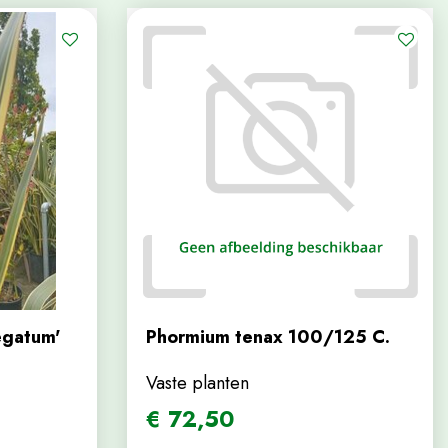
egatum'
Phormium tenax 100/125 C.
Vaste planten
€
72
,
50