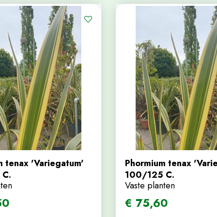
 tenax 'Variegatum'
Phormium tenax 'Vari
 C.
100/125 C.
nten
Vaste planten
50
€
75
,
60