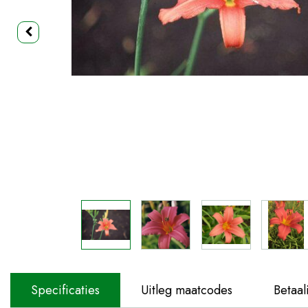
Specificaties
Uitleg maatcodes
Betaal