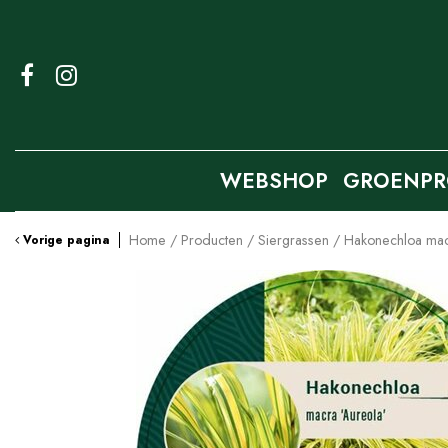
Ga
naar
content
WEBSHOP
GROENPR
Home
Producten
Siergrassen
Hakonechloa mac
Vorige pagina