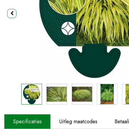
Specificaties
Uitleg maatcodes
Betaal