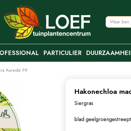
OFESSIONAL
PARTICULIER
DUURZAAMHEI
ra 'Aureola' P9
Hakonechloa macr
Siergras
blad geelgroengestreept