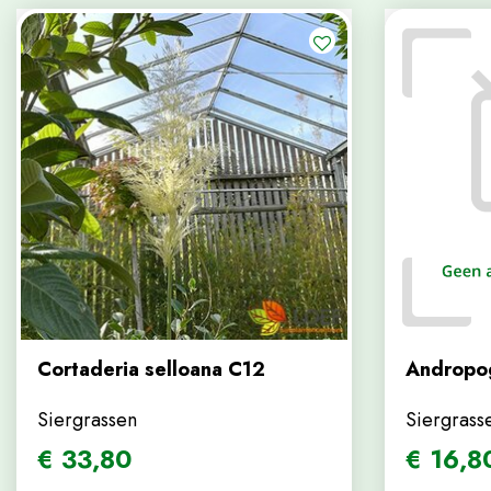
Cortaderia selloana C12
Andropog
Siergrassen
Siergrass
€
33
,
80
€
16
,
8