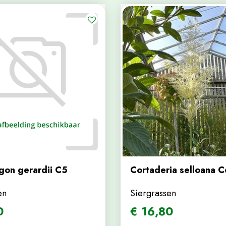
on gerardii C5
Cortaderia selloana C
en
Siergrassen
0
€
16
,
80