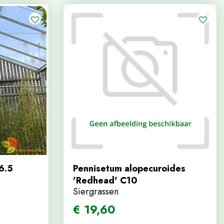
6.5
Pennisetum alopecuroides
'Redhead' C10
Siergrassen
€
19
,
60