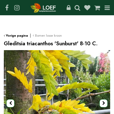
G
a
n
a
a
r
c
Bomen losse kroon
Vorige pagina
o
Gleditsia triacanthos 'Sunburst' 8-10 C.
n
t
e
n
t