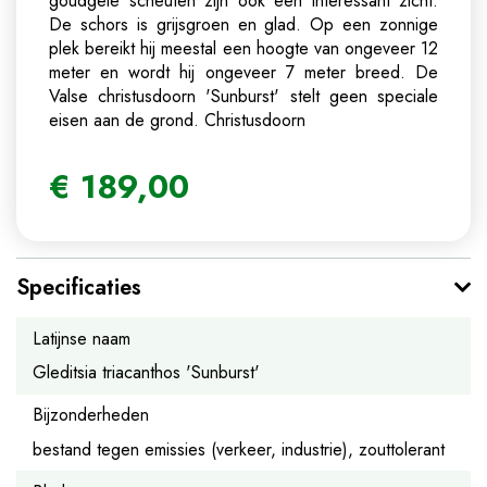
goudgele scheuten zijn ook een interessant zicht.
De schors is grijsgroen en glad. Op een zonnige
plek bereikt hij meestal een hoogte van ongeveer 12
meter en wordt hij ongeveer 7 meter breed. De
Valse christusdoorn 'Sunburst' stelt geen speciale
eisen aan de grond.
Christusdoorn
€
189
,
00
Specificaties
Latijnse naam
Gleditsia triacanthos 'Sunburst'
Bijzonderheden
bestand tegen emissies (verkeer, industrie), zouttolerant