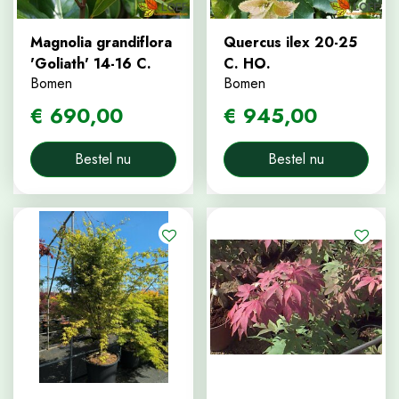
Magnolia grandiflora
Quercus ilex 20-25
'Goliath' 14-16 C.
C. HO.
Bomen
Bomen
€
690
,
00
€
945
,
00
Bestel nu
Bestel nu