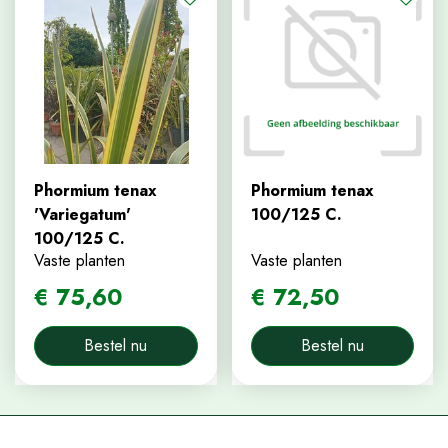
Phormium tenax
Phormium tenax
'Variegatum'
100/125 C.
100/125 C.
Vaste planten
Vaste planten
€
75
,
60
€
72
,
50
Bestel nu
Bestel nu