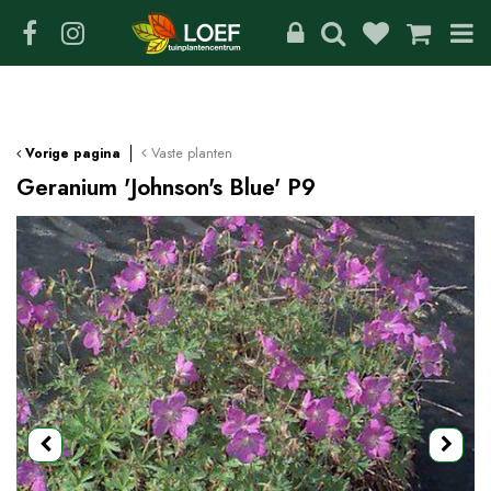
G
a
n
a
a
r
c
Vaste planten
Vorige pagina
o
Geranium 'Johnson's Blue' P9
n
t
e
n
t