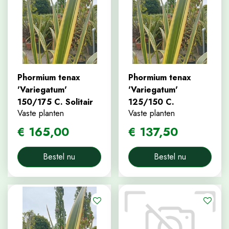
Phormium tenax
Phormium tenax
'Variegatum'
'Variegatum'
150/175 C. Solitair
125/150 C.
Vaste planten
Vaste planten
€
165
,
00
€
137
,
50
Bestel nu
Bestel nu