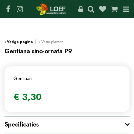
G
a
n
a
a
r
c
Vaste planten
Vorige pagina
o
Gentiana sino-ornata P9
n
t
e
n
Gentiaan
t
€
3
,
30
Specificaties