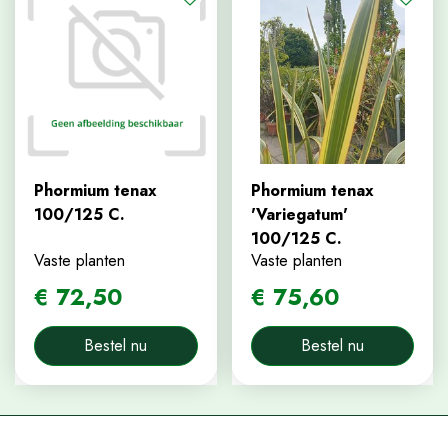
Phormium tenax
Phormium tenax
100/125 C.
'Variegatum'
100/125 C.
Vaste planten
Vaste planten
€
72
,
50
€
75
,
60
Bestel nu
Bestel nu