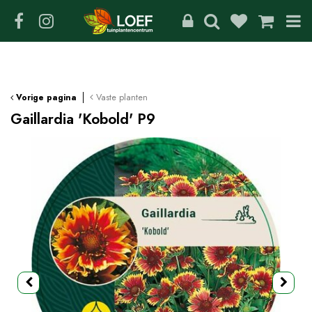
G
a
n
a
a
r
c
Vaste planten
Vorige pagina
o
Gaillardia 'Kobold' P9
n
t
e
n
t