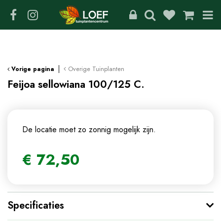
G
a
n
a
a
r
c
Overige Tuinplanten
Vorige pagina
o
Feijoa sellowiana 100/125 C.
n
t
e
n
De locatie moet zo zonnig mogelijk zijn.
t
€
72
,
50
Specificaties