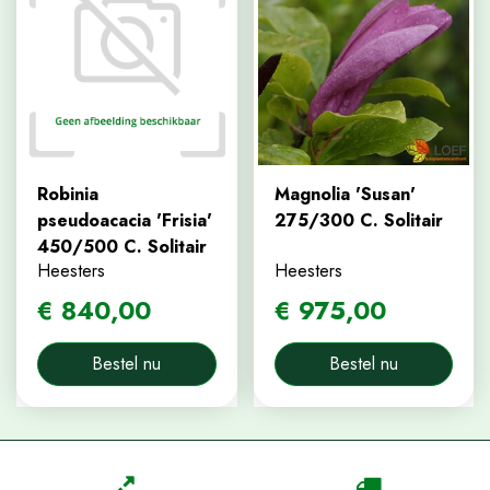
Robinia
Magnolia 'Susan'
pseudoacacia 'Frisia'
275/300 C. Solitair
450/500 C. Solitair
Heesters
Heesters
€
840
,
00
€
975
,
00
Bestel nu
Bestel nu