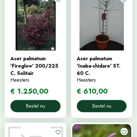
Acer palmatum
Acer palmatum
'Fireglow' 200/225
'Inaba-shidare' ST.
C. Solitair
60 C.
Heesters
Heesters
€
1.250
,
00
€
610
,
00
Bestel nu
Bestel nu