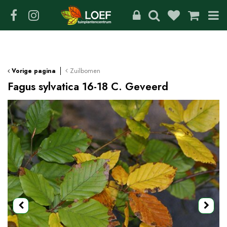
G
a
n
a
a
r
c
Zuilbomen
Vorige pagina
o
Fagus sylvatica 16-18 C. Geveerd
n
t
e
n
t