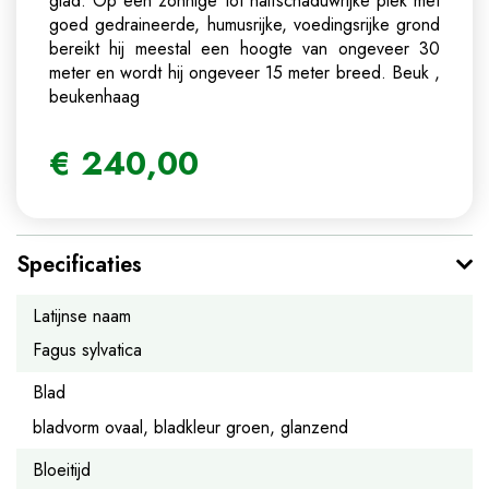
glad. Op een zonnige tot halfschaduwrijke plek met
goed gedraineerde, humusrijke, voedingsrijke grond
bereikt hij meestal een hoogte van ongeveer 30
meter en wordt hij ongeveer 15 meter breed.
Beuk ,
beukenhaag
€
240
,
00
Specificaties
Latijnse naam
Fagus sylvatica
Blad
bladvorm ovaal, bladkleur groen, glanzend
Bloeitijd