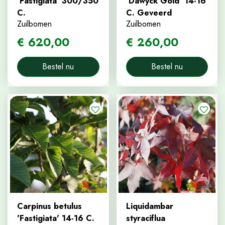
'Fastigiata' 300/350
'Dawyck Gold' 14-16
C.
C. Geveerd
Zuilbomen
Zuilbomen
€
620
,
00
€
260
,
00
Bestel nu
Bestel nu
Carpinus betulus
Liquidambar
'Fastigiata' 14-16 C.
styraciflua