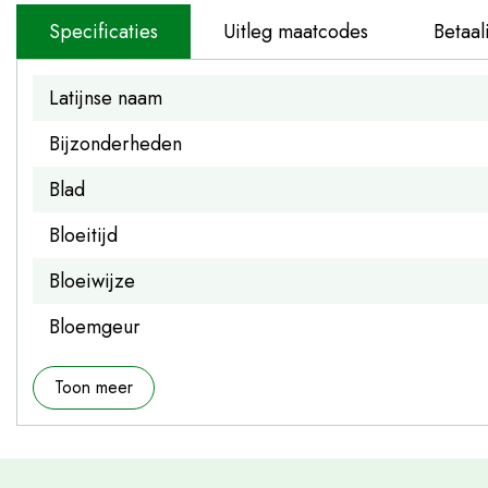
Specificaties
Uitleg maatcodes
Betaal
Latijnse naam
Bijzonderheden
Blad
Bloeitijd
Bloeiwijze
Bloemgeur
Toon meer