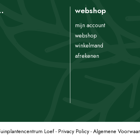
..
webshop
mijn account
webshop
winkelmand
afrekenen
uinplantencentrum Loef
Privacy Policy
Algemene Voorwaa
bingei 'Compacta' 100/125 C.