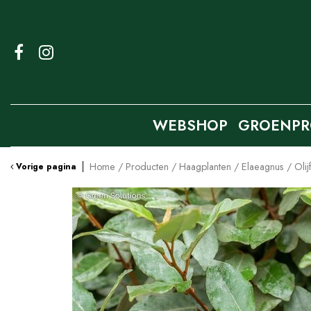
Ga
naar
content
WEBSHOP
GROENPR
Home
Producten
Haagplanten
Elaeagnus / Olij
Vorige pagina