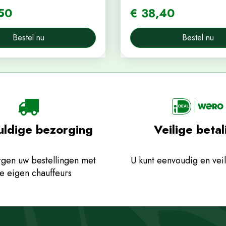
50
€
38
,
40
Bestel nu
Bestel nu
uldige bezorging
Veilige betal
gen uw bestellingen met
U kunt eenvoudig en veil
e eigen chauffeurs