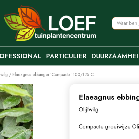
OFESSIONAL
PARTICULIER
DUURZAAMHEI
fwilg
Elaeagnus ebbingei 'Compacta' 100/125 C.
Elaeagnus ebbin
Olijfwilg
Compacte groeiwijze
Oli