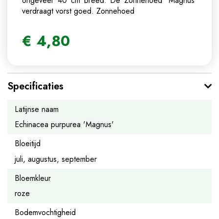
ongeveer 40 cm breed. De Zonnehoed 'Magnus'
verdraagt vorst goed.
Zonnehoed
€
4
,
80
Specificaties
Latijnse naam
Echinacea purpurea 'Magnus'
Bloeitijd
juli, augustus, september
Bloemkleur
roze
Bodemvochtigheid