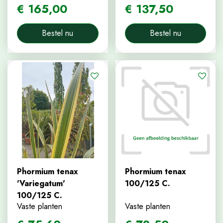
€
165
,
00
€
137
,
50
Bestel nu
Bestel nu
Phormium tenax
Phormium tenax
'Variegatum'
100/125 C.
100/125 C.
Vaste planten
Vaste planten