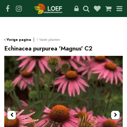
G
a
n
a
a
r
c
Vaste planten
Vorige pagina
o
Echinacea purpurea 'Magnus' C2
n
t
e
n
t