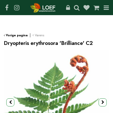
G
a
n
a
a
r
c
Varens
Vorige pagina
o
Dryopteris erythrosora 'Brilliance' C2
n
t
e
n
t