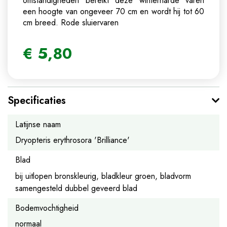
omstandigheden bereikt deze winterharde varen
een hoogte van ongeveer 70 cm en wordt hij tot 60
cm breed.
Rode sluiervaren
€
5
,
80
Specificaties
Latijnse naam
Dryopteris erythrosora 'Brilliance'
Blad
bij uitlopen bronskleurig, bladkleur groen, bladvorm
samengesteld dubbel geveerd blad
Bodemvochtigheid
normaal