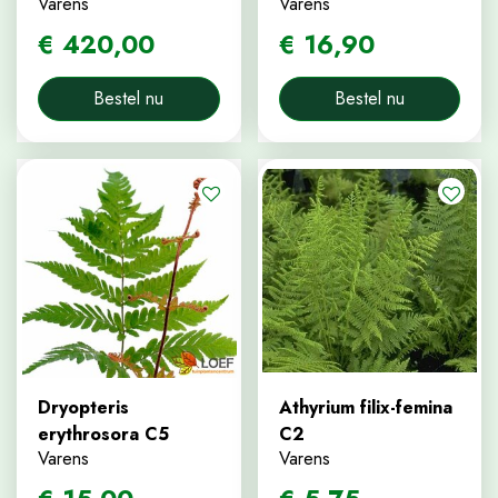
Varens
Varens
€
420
,
00
€
16
,
90
Bestel nu
Bestel nu
Dryopteris
Athyrium filix-femina
erythrosora C5
C2
Varens
Varens