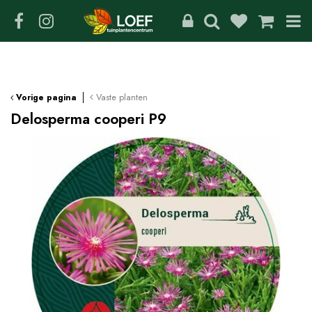
G
a
n
a
a
r
c
Vaste planten
Vorige pagina
o
Delosperma cooperi P9
n
t
e
n
t