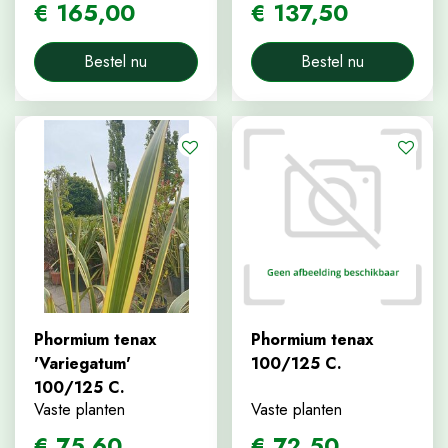
€
165
,
00
€
137
,
50
Bestel nu
Bestel nu
Phormium tenax
Phormium tenax
'Variegatum'
100/125 C.
100/125 C.
Vaste planten
Vaste planten
€
75
,
60
€
72
,
50