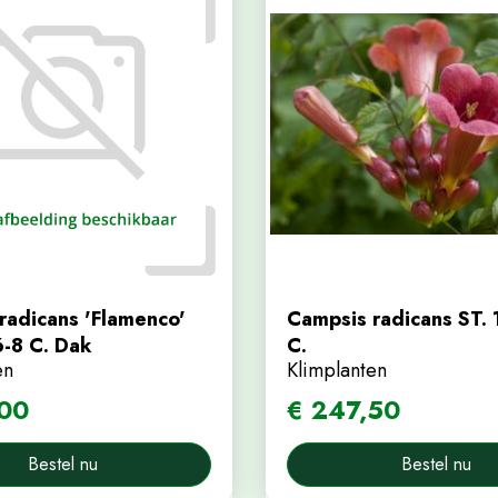
radicans 'Flamenco'
Campsis radicans ST. 
6-8 C. Dak
C.
en
Klimplanten
00
€
247
,
50
Bestel nu
Bestel nu