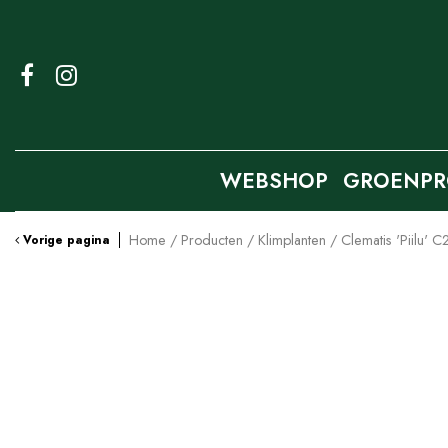
Ga
naar
content
WEBSHOP
GROENPR
Home
Producten
Klimplanten
Clematis 'Piilu' C
Vorige pagina