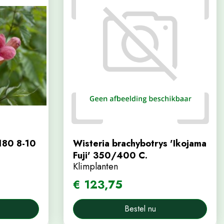
180 8-10
Wisteria brachybotrys 'Ikojama
Fuji' 350/400 C.
Klimplanten
€
123
,
75
Bestel nu