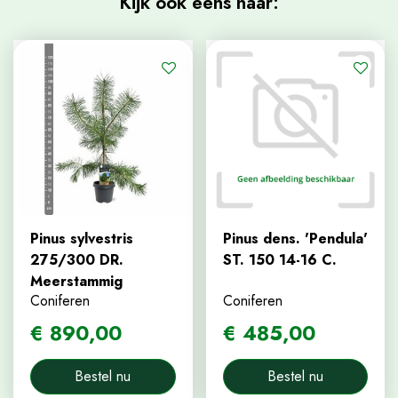
Kijk ook eens naar:
Pinus sylvestris
Pinus dens. 'Pendula'
275/300 DR.
ST. 150 14-16 C.
Meerstammig
Coniferen
Coniferen
€
890
,
00
€
485
,
00
Bestel nu
Bestel nu