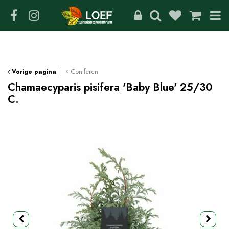
G
a
n
a
a
r
c
Coniferen
Vorige pagina
o
Chamaecyparis pisifera 'Baby Blue' 25/30
n
C.
t
e
n
t