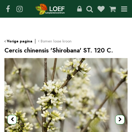
G
a
n
a
a
r
c
Bomen losse kroon
Vorige pagina
o
Cercis chinensis 'Shirobana' ST. 120 C.
n
t
e
n
t