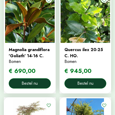
Magnolia grandiflora
Quercus ilex 20-25
'Goliath' 14-16 C.
C. HO.
Bomen
Bomen
€
690
,
00
€
945
,
00
Bestel nu
Bestel nu