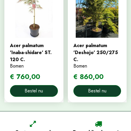
Acer palmatum
Acer palmatum
'Inaba-shidare' ST.
'Deshojo' 250/275
120 C.
C.
Bomen
Bomen
€
760
,
00
€
860
,
00
Bestel nu
Bestel nu