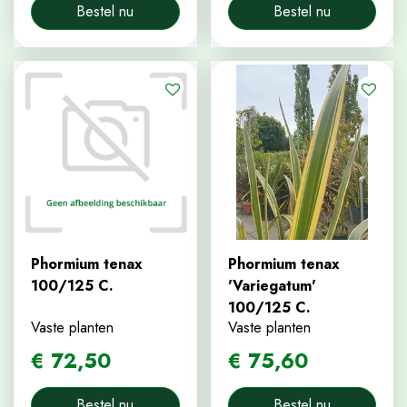
Bestel nu
Bestel nu
Phormium tenax
Phormium tenax
100/125 C.
'Variegatum'
100/125 C.
Vaste planten
Vaste planten
€
72
,
50
€
75
,
60
Bestel nu
Bestel nu