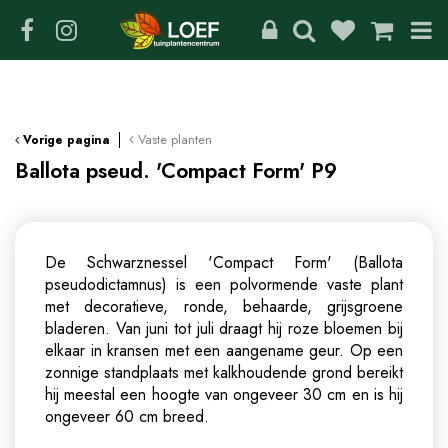
G
a
n
a
a
r
c
Vaste planten
Vorige pagina
o
Ballota pseud. 'Compact Form' P9
n
t
e
n
De Schwarznessel 'Compact Form' (Ballota
t
pseudodictamnus) is een polvormende vaste plant
met decoratieve, ronde, behaarde, grijsgroene
bladeren. Van juni tot juli draagt hij roze bloemen bij
elkaar in kransen met een aangename geur. Op een
zonnige standplaats met kalkhoudende grond bereikt
hij meestal een hoogte van ongeveer 30 cm en is hij
ongeveer 60 cm breed.