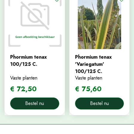
Phormium tenax
Phormium tenax
100/125 C.
'Variegatum'
100/125 C.
Vaste planten
Vaste planten
€
72
,
50
€
75
,
60
Bestel nu
Bestel nu