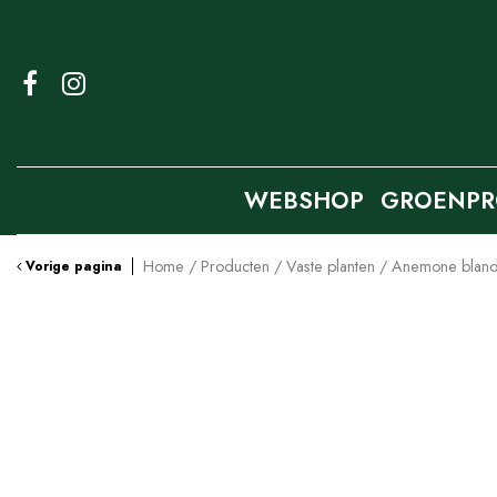
Ga
naar
content
WEBSHOP
GROENPR
Home
Producten
Vaste planten
Anemone blanda
Vorige pagina