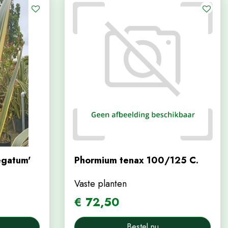
egatum'
Phormium tenax 100/125 C.
Vaste planten
€
72
,
50
Bestel nu