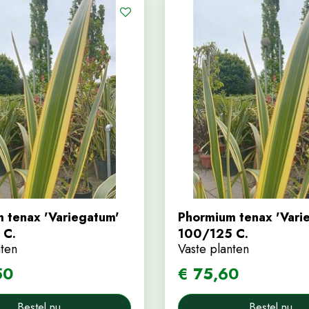
 tenax 'Variegatum'
Phormium tenax 'Vari
 C.
100/125 C.
nten
Vaste planten
50
€
75
,
60
Bestel nu
Bestel nu