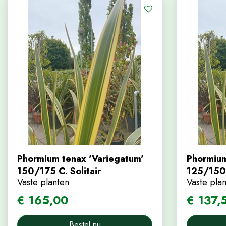
Phormium tenax 'Variegatum'
Phormium
150/175 C. Solitair
125/150
Vaste planten
Vaste pla
€
165
,
00
€
137
,
Bestel nu