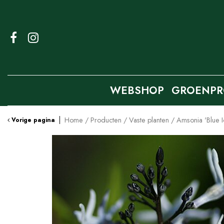
Ga
naar
content
WEBSHOP
GROENPR
Home
Producten
Vaste planten
Amsonia 'Blue I
Vorige pagina