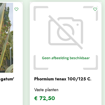
egatum'
Phormium tenax 100/125 C.
Vaste planten
€
72
,
50