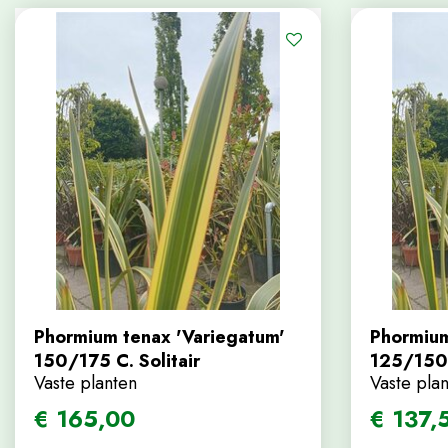
Phormium tenax 'Variegatum'
Phormium
150/175 C. Solitair
125/150
Vaste planten
Vaste pla
€
165
,
00
€
137
,