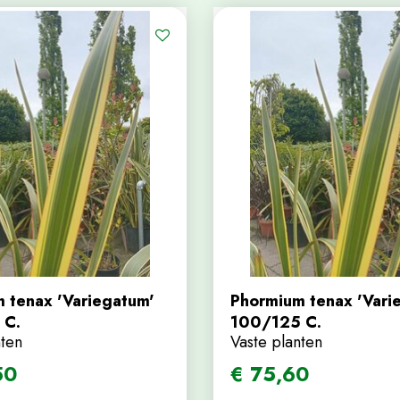
 tenax 'Variegatum'
Phormium tenax 'Vari
 C.
100/125 C.
nten
Vaste planten
50
€
75
,
60