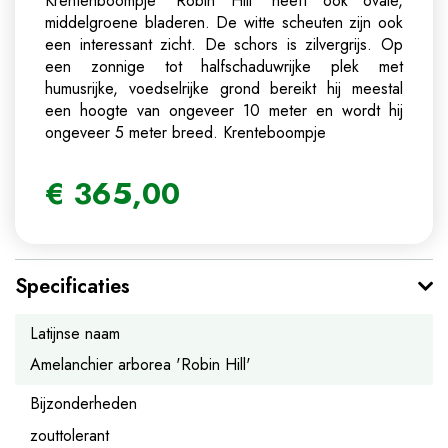
Krentenboompje 'Robin Hill' heeft ook ovale,
middelgroene bladeren. De witte scheuten zijn ook
een interessant zicht. De schors is zilvergrijs. Op
een zonnige tot halfschaduwrijke plek met
humusrijke, voedselrijke grond bereikt hij meestal
een hoogte van ongeveer 10 meter en wordt hij
ongeveer 5 meter breed.
Krenteboompje
€
365
,
00
Specificaties
Latijnse naam
Amelanchier arborea 'Robin Hill'
Bijzonderheden
zouttolerant