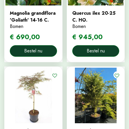
Magnolia grandiflora
Quercus ilex 20-25
'Goliath' 14-16 C.
C. HO.
Bomen
Bomen
€
690
,
00
€
945
,
00
Bestel nu
Bestel nu