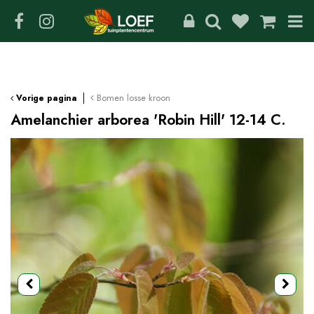
G
a
n
a
a
r
c
Bomen losse kroon
Vorige pagina
o
Amelanchier arborea 'Robin Hill' 12-14 C.
n
t
e
n
t