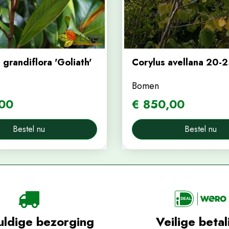
grandiflora 'Goliath'
Corylus avellana 20-2
Bomen
00
€
850
,
00
Bestel nu
Bestel nu
uldige bezorging
Veilige betal