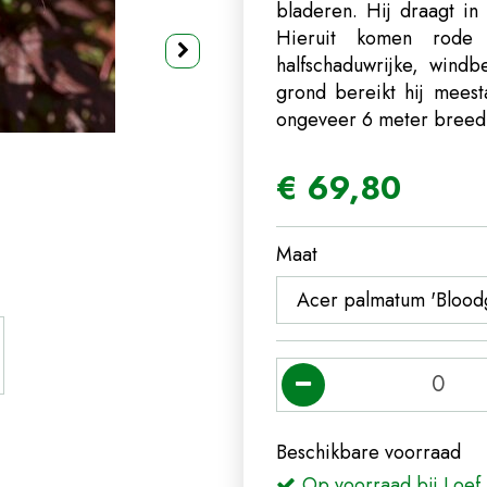
bladeren. Hij draagt in
Hieruit komen rode 
halfschaduwrijke, wind
grond bereikt hij mees
ongeveer 6 meter bree
€
69
,
80
Maat
Beschikbare voorraad
Op voorraad bij Loef 