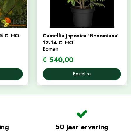
5 C. HO.
Camellia japonica 'Bonomiana'
12-14 C. HO.
Bomen
€
540
,
00
Bestel nu
ing
50 jaar ervaring