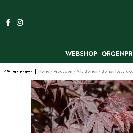
Ga
naar
content
WEBSHOP
GROENPR
Home
Producten
Alle Bomen
Bomen losse kro
Vorige pagina