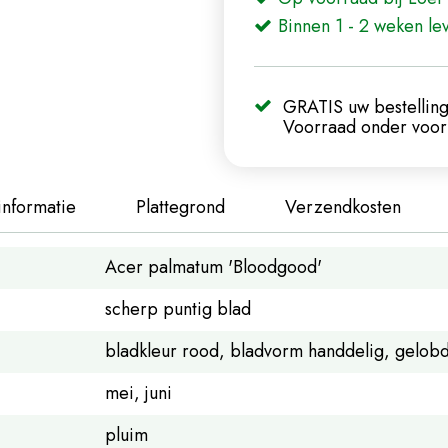
Binnen 1 - 2 weken le
GRATIS uw bestelling
Voorraad onder voorb
informatie
Plattegrond
Verzendkosten
Acer palmatum 'Bloodgood'
scherp puntig blad
bladkleur rood, bladvorm handdelig, gelob
mei, juni
pluim