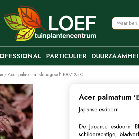
OFESSIONAL
PARTICULIER
DUURZAAMHEI
on
Acer palmatum 'Bloodgood' 100/125 C.
Acer palmatum '
Japanse esdoorn
De Japanse esdoorn 'B
schilderachtige, bladve