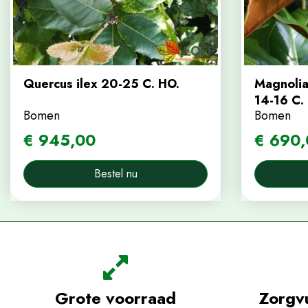
Quercus ilex 20-25 C. HO.
Magnolia 
14-16 C.
Bomen
Bomen
€
945
,
00
€
690
,
Bestel nu
Grote voorraad
Zorgv