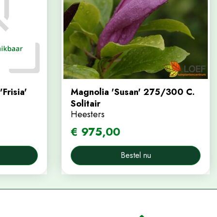
Frisia'
Magnolia 'Susan' 275/300 C.
Solitair
Heesters
€
975
,
00
Bestel nu