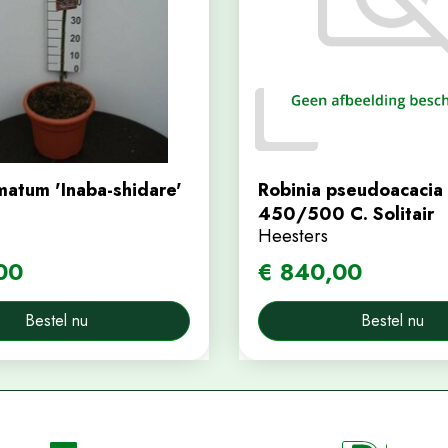
matum 'Inaba-shidare'
Robinia pseudoacacia '
.
450/500 C. Solitair
Heesters
00
€
840
,
00
Bestel nu
Bestel nu