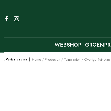
Ga
naar
content
WEBSHOP
GROENPR
Home
Producten
Tuinplanten
Overige Tuinplan
Vorige pagina