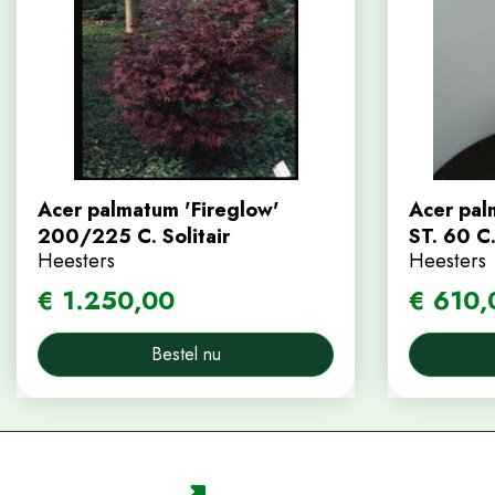
Acer palmatum 'Fireglow'
Acer pal
200/225 C. Solitair
ST. 60 C
Heesters
Heesters
€
1.250
,
00
€
610
,
Bestel nu