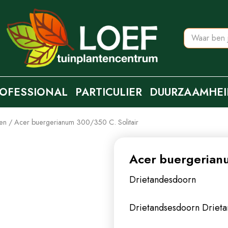
OFESSIONAL
PARTICULIER
DUURZAAMHEI
ten
Acer buergerianum 300/350 C. Solitair
Acer buergerianu
Drietandesdoorn
Drietandsesdoorn
Driet