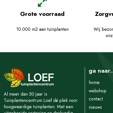
Grote voorraad
Zorgv
10.000 m2 aan tuinplanten
Wij bezor
onz
ga naar.
home
webshop
Al meer dan 50 jaar is
contact
Tuinplantencentrum Loef dé plek voor
hoogwaardige tuinplanten. Met een
nieuws
uitgebreide sortering en deskundig