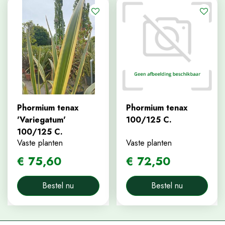
Phormium tenax
Phormium tenax
'Variegatum'
100/125 C.
100/125 C.
Vaste planten
Vaste planten
€
75
,
60
€
72
,
50
Bestel nu
Bestel nu