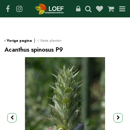
G
a
n
a
a
r
c
Vaste planten
Vorige pagina
o
Acanthus spinosus P9
n
t
e
n
t