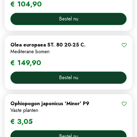
€
104
,
90
Bestel nu
Olea europaea ST. 80 20-25 C.
Mediterane bomen
€
149
,
90
Bestel nu
Ophiopogon japonicus 'Minor' P9
Vaste planten
€
3
,
05
Bestel nu