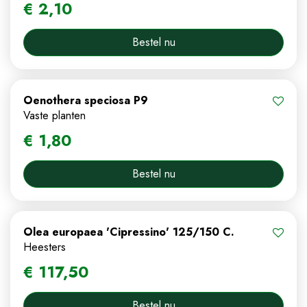
€
2
,
10
Bestel nu
Oenothera speciosa P9
Vaste planten
€
1
,
80
Bestel nu
Olea europaea 'Cipressino' 125/150 C.
Heesters
€
117
,
50
Bestel nu