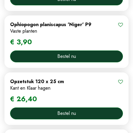
Ophiopogon planiscapus 'Niger' P9
Vaste planten
€
3
,
90
Bestel nu
Opzetstuk 120 x 25 cm
Kant en Klaar hagen
€
26
,
40
Bestel nu