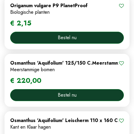
Origanum vulgare P9 PlanetProof
Biologische planten
€
2
,
15
Bestel nu
Osmanthus 'Aquifolium' 125/150 C.Meerstammig
Meerstammige bomen
€
220
,
00
Bestel nu
Osmanthus 'Aquifolium' Leischerm 110 x 160 C.
Kant en Klaar hagen