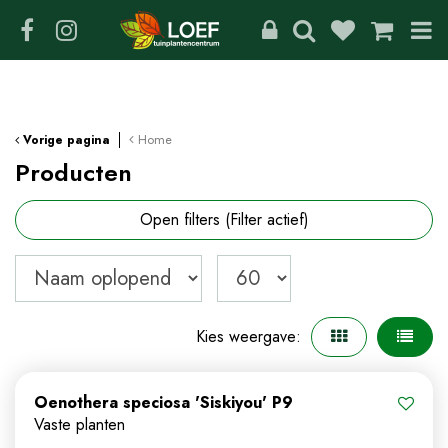
G
a
n
a
a
r
c
Home
Vorige pagina
o
Producten
n
t
Open filters
(Filter actief)
e
n
t
Kies weergave:
Oenothera speciosa 'Siskiyou' P9
Vaste planten