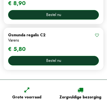
€
8
,
90
Bestel nu
Osmunda regalis C2
Varens
€
5
,
80
Bestel nu
Grote voorraad
Zorgvuldige bezorging